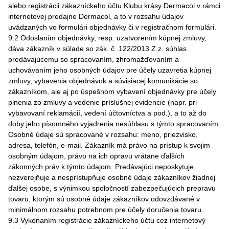
alebo registrácii zákazníckeho účtu Klubu krásy Dermacol v rámci
internetovej predajne Dermacol, a to v rozsahu údajov
uvádzaných vo formulári objednávky či v registračnom formulári.
9.2 Odoslaním objednávky, resp. uzatvorením kúpnej zmluvy,
dáva zákazník v súlade so zák. č. 122/2013 Z.z. súhlas
predávajúcemu so spracovaním, zhromažďovaním a
uchovávaním jeho osobných údajov pre účely uzavretia kúpnej
zmluvy, vybavenia objednávok a súvisiacej komunikácie so
zákazníkom, ale aj po úspešnom vybavení objednávky pre účely
plnenia zo zmluvy a vedenie príslušnej evidencie (napr. pri
vybavovaní reklamácií, vedení účtovníctva a pod.), a to až do
doby jeho písomného vyjadrenia nesúhlasu s týmto spracovaním.
Osobné údaje sú spracované v rozsahu: meno, priezvisko,
adresa, telefón, e-mail. Zákazník má právo na prístup k svojim
osobným údajom, právo na ich opravu vrátane ďalších
zákonných práv k týmto údajom. Predávajúci neposkytuje,
nezverejňuje a nesprístupňuje osobné údaje zákazníkov žiadnej
ďalšej osobe, s výnimkou spoločností zabezpečujúcich prepravu
tovaru, ktorým sú osobné údaje zákazníkov odovzdávané v
minimálnom rozsahu potrebnom pre účely doručenia tovaru.
9.3 Vykonaním registrácie zákazníckeho účtu cez internetový