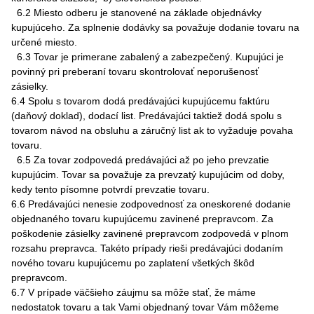
6.2 Miesto odberu je stanovené na základe objednávky
kupujúceho. Za splnenie dodávky sa považuje dodanie tovaru na
určené miesto.
6.3 Tovar je primerane zabalený a zabezpečený. Kupujúci je
povinný pri preberaní tovaru skontrolovať neporušenosť
zásielky.
6.4 Spolu s tovarom dodá predávajúci kupujúcemu faktúru
(daňový doklad), dodací list. Predávajúci taktiež dodá spolu s
tovarom návod na obsluhu a záručný list ak to vyžaduje povaha
tovaru.
6.5 Za tovar zodpovedá predávajúci až po jeho prevzatie
kupujúcim. Tovar sa považuje za prevzatý kupujúcim od doby,
kedy tento písomne potvrdí prevzatie tovaru.
6.6 Predávajúci nenesie zodpovednosť za oneskorené dodanie
objednaného tovaru kupujúcemu zavinené prepravcom. Za
poškodenie zásielky zavinené prepravcom zodpovedá v plnom
rozsahu prepravca. Takéto prípady rieši predávajúci dodaním
nového tovaru kupujúcemu po zaplatení všetkých škôd
prepravcom.
6.7 V prípade väčšieho záujmu sa môže stať, že máme
nedostatok tovaru a tak Vami objednaný tovar Vám môžeme