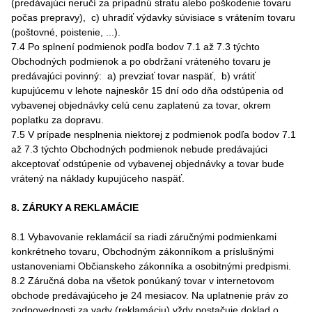
(predávajúci neručí za prípadnú stratu alebo poškodenie tovaru
počas prepravy), c) uhradiť výdavky súvisiace s vrátením tovaru
(poštovné, poistenie, ...).
7.4 Po splnení podmienok podľa bodov 7.1 až 7.3 týchto
Obchodných podmienok a po obdržaní vráteného tovaru je
predávajúci povinný: a) prevziať tovar naspäť, b) vrátiť
kupujúcemu v lehote najneskôr 15 dní odo dňa odstúpenia od
vybavenej objednávky celú cenu zaplatenú za tovar, okrem
poplatku za dopravu.
7.5 V prípade nesplnenia niektorej z podmienok podľa bodov 7.1
až 7.3 týchto Obchodných podmienok nebude predávajúci
akceptovať odstúpenie od vybavenej objednávky a tovar bude
vrátený na náklady kupujúceho naspäť.
8. ZÁRUKY A REKLAMÁCIE
8.1 Vybavovanie reklamácií sa riadi záručnými podmienkami
konkrétneho tovaru, Obchodným zákonníkom a príslušnými
ustanoveniami Občianskeho zákonníka a osobitnými predpismi.
8.2 Záručná doba na všetok ponúkaný tovar v internetovom
obchode predávajúceho je 24 mesiacov. Na uplatnenie práv zo
zodpovednosti za vady (reklamáciu) vždy postačuje doklad o