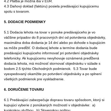
4.2 Platba je možná iba v EUR.
4.3 Daňový doklad (faktúru) posiela predávajúci kupujúcemu
spolu s tovarom.
5. DODACIE PODMIENKY
5.1 Dodacia lehota na tovar v ponuke predávajúceho je vo
väčšine prípadov do 8 pracovných dní od potvrdenia objednávky,
maximálna doba dodania je 14 dní alebo po dohode s kupujúcim
sa môže predĺžiť. O dodacej lehote a termíne dodania bude
predávajúci kupujúceho informovať pri potvrdení objednávky
telefonicky. Ak kupujúcemu nevyhovuje oznámená predĺžená
dodacia lehota, má možnosť stornovať objednávku v súlade s
bodom 2.5 týchto Obchodných podmienok. 5.3 Tovar bude
vyexpedovaný okamžite po potvrdení objednávky a po splnení
všetkých podmienok pre vyskladnenie.
6. DORUČENIE TOVARU
6.1 Predávajúci zabezpečuje dopravu tovaru spôsobom, ktorý si
kupujúci vyberie z ponúkaných možností v objednávke: a)
kuriérskou službou, b) Slovenskou poštou.