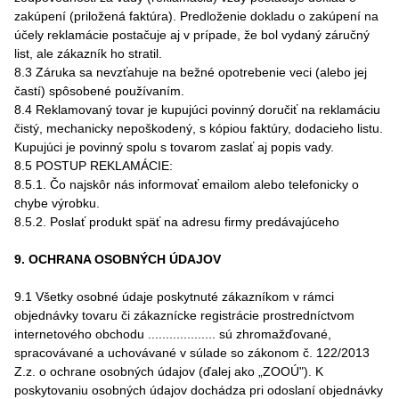
zakúpení (priložená faktúra). Predloženie dokladu o zakúpení na
účely reklamácie postačuje aj v prípade, že bol vydaný záručný
list, ale zákazník ho stratil.
8.3 Záruka sa nevzťahuje na bežné opotrebenie veci (alebo jej
častí) spôsobené používaním.
8.4 Reklamovaný tovar je kupujúci povinný doručiť na reklamáciu
čistý, mechanicky nepoškodený, s kópiou faktúry, dodacieho listu.
Kupujúci je povinný spolu s tovarom zaslať aj popis vady.
8.5 POSTUP REKLAMÁCIE:
8.5.1. Čo najskôr nás informovať emailom alebo telefonicky o
chybe výrobku.
8.5.2. Poslať produkt späť na adresu firmy predávajúceho
9. OCHRANA OSOBNÝCH ÚDAJOV
9.1 Všetky osobné údaje poskytnuté zákazníkom v rámci
objednávky tovaru či zákaznícke registrácie prostredníctvom
internetového obchodu ................... sú zhromažďované,
spracovávané a uchovávané v súlade so zákonom č. 122/2013
Z.z. o ochrane osobných údajov (ďalej ako „ZOOÚ"). K
poskytovaniu osobných údajov dochádza pri odoslaní objednávky