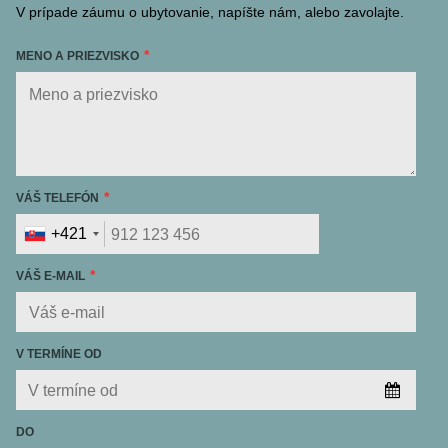
V prípade záumu o ubytovanie, napíšte nám, alebo zavolajte.
MENO A PRIEZVISKO
VÁŠ TELEFÓN
+421
VÁŠ E-MAIL
V TERMÍNE OD
DO