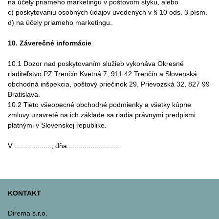
na účely priameho marketingu v poštovom styku, alebo
c) poskytovaniu osobných údajov uvedených v § 10 ods. 3 písm.
d) na účely priameho marketingu.
10. Záverečné informácie
10.1 Dozor nad poskytovaním služieb vykonáva Okresné
riaditeľstvo PZ Trenčín Kvetná 7, 911 42 Trenčín a Slovenská
obchodná inšpekcia, poštový priečinok 29, Prievozská 32, 827 99
Bratislava.
10.2 Tieto všeobecné obchodné podmienky a všetky kúpne
zmluvy uzavreté na ich základe sa riadia právnymi predpismi
platnými v Slovenskej republike.
V ..................., dňa...........................
KONTAKT
Direma s.r.o.