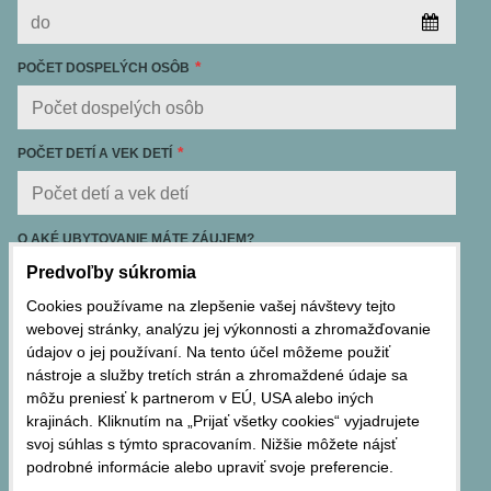
POČET DOSPELÝCH OSÔB
POČET DETÍ A VEK DETÍ
O AKÉ UBYTOVANIE MÁTE ZÁUJEM?
Predvoľby súkromia
Cookies používame na zlepšenie vašej návštevy tejto
webovej stránky, analýzu jej výkonnosti a zhromažďovanie
údajov o jej používaní. Na tento účel môžeme použiť
nástroje a služby tretích strán a zhromaždené údaje sa
MÁTE ZÁUJEM O ODVOZ Z LETISKA?
môžu preniesť k partnerom v EÚ, USA alebo iných
krajinách. Kliknutím na „Prijať všetky cookies“ vyjadrujete
svoj súhlas s týmto spracovaním. Nižšie môžete nájsť
podrobné informácie alebo upraviť svoje preferencie.