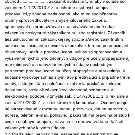
obchod ......................, zákazník súhlasí s tým, aby v súlade so
zákonom č. 122/2013 Z.z. o ochrane osobných údajov
predávajúci, prípadne tretia osoba, ako touto spoločnosťou
určený sprostredkovateľ v zmysle citovaného zákona,
spracovávala, zhromažďovala a uchovávala osobné údaje
zákazníka poskytnuté zákazníkom pri jeho registrácii. Zákazník
tiež uskutočnením zákazníckej registrácie a/alebo zaškrtnutím
súhlasu so zasielaním noviniek akoukoľvek formou pri odosielaní
objednávky, udeľuje predávajúcemu súhlas so spracovaním a
využívaním týchto jeho osobných údajov pre účely propagačné aj
marketingové a s odovzdaním týchto údajov obchodným
partnerom predávajúceho na účely propagácie a marketingu, a
súčasne vyslovuje súhlas s tým, aby predávajúci a prípadne tretie
osoby, s ktorými táto spoločnosť uzatvorila príslušné zmluvné
dojednania, posielali zákazníkovi obchodné oznámenia v
elektronickej podobe, v zmysle zák. č 147/2001 Z. z. o reklame a
zák. č. 610/2003 Z. z. o elektronickej komunikácii. Osobné údaje
sú spracovávané v rozsahu: meno, priezvisko, dátum narodenia,
adresa, telefón, e-mail, pohlavie. Zákazník má právo na prístup k
svojim osobným údajom, právo na ich opravu, vrátane ďalších
zákonných práv k týmto údajom.
9.4 Predávajúci neposkytuje, nezverejňuje a nesprístupňuje