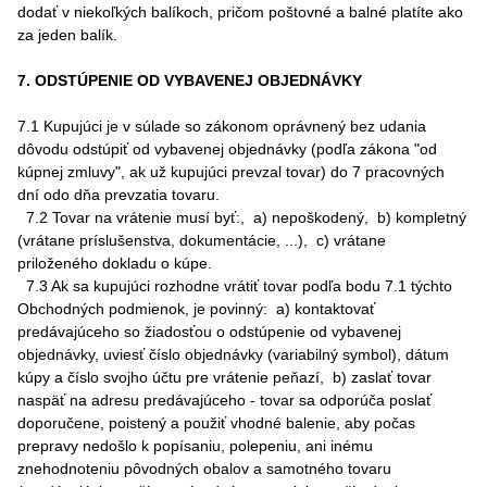
dodať v niekoľkých balíkoch, pričom poštovné a balné platíte ako
za jeden balík.
7. ODSTÚPENIE OD VYBAVENEJ OBJEDNÁVKY
7.1 Kupujúci je v súlade so zákonom oprávnený bez udania
dôvodu odstúpiť od vybavenej objednávky (podľa zákona "od
kúpnej zmluvy", ak už kupujúci prevzal tovar) do 7 pracovných
dní odo dňa prevzatia tovaru.
7.2 Tovar na vrátenie musí byť:, a) nepoškodený, b) kompletný
(vrátane príslušenstva, dokumentácie, ...), c) vrátane
priloženého dokladu o kúpe.
7.3 Ak sa kupujúci rozhodne vrátiť tovar podľa bodu 7.1 týchto
Obchodných podmienok, je povinný: a) kontaktovať
predávajúceho so žiadosťou o odstúpenie od vybavenej
objednávky, uviesť číslo objednávky (variabilný symbol), dátum
kúpy a číslo svojho účtu pre vrátenie peňazí, b) zaslať tovar
naspäť na adresu predávajúceho - tovar sa odporúča poslať
doporučene, poistený a použiť vhodné balenie, aby počas
prepravy nedošlo k popísaniu, polepeniu, ani inému
znehodnoteniu pôvodných obalov a samotného tovaru