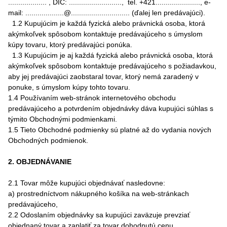
................... , DIČ: .........................., tel. +421......................, e-
mail: ...................@............................. (ďalej len predávajúci).
1.2 Kupujúcim je každá fyzická alebo právnická osoba, ktorá
akýmkoľvek spôsobom kontaktuje predávajúceho s úmyslom
kúpy tovaru, ktorý predávajúci ponúka.
1.3 Kupujúcim je aj každá fyzická alebo právnická osoba, ktorá
akýmkoľvek spôsobom kontaktuje predávajúceho s požiadavkou,
aby jej predávajúci zaobstaral tovar, ktorý nemá zaradený v
ponuke, s úmyslom kúpy tohto tovaru.
1.4 Používaním web-stránok internetového obchodu
predávajúceho a potvrdením objednávky dáva kupujúci súhlas s
týmito Obchodnými podmienkami.
1.5 Tieto Obchodné podmienky sú platné až do vydania nových
Obchodných podmienok.
2. OBJEDNÁVANIE
2.1 Tovar môže kupujúci objednávať nasledovne:
a) prostredníctvom nákupného košíka na web-stránkach
predávajúceho,
2.2 Odoslaním objednávky sa kupujúci zaväzuje prevziať
objednaný tovar a zaplatiť za tovar dohodnutú cenu.