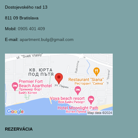
Dostojevského rad 13
811 09 Bratislava
Mobil:
0905 401 409
E-mail:
apartment.bulg@gmail.com
REZERVÁCIA