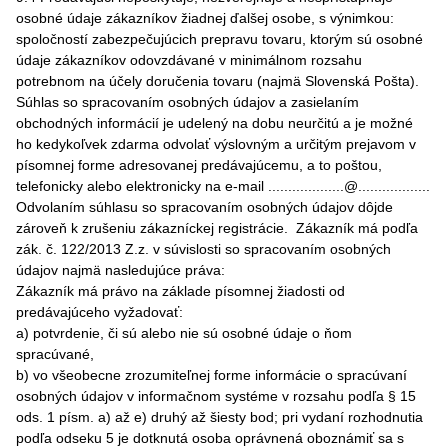
osobné údaje zákazníkov žiadnej ďalšej osobe, s výnimkou:
spoločností zabezpečujúcich prepravu tovaru, ktorým sú osobné
údaje zákazníkov odovzdávané v minimálnom rozsahu
potrebnom na účely doručenia tovaru (najmä Slovenská Pošta).
Súhlas so spracovaním osobných údajov a zasielaním
obchodných informácií je udelený na dobu neurčitú a je možné
ho kedykoľvek zdarma odvolať výslovným a určitým prejavom v
písomnej forme adresovanej predávajúcemu, a to poštou,
telefonicky alebo elektronicky na e-mail ...................@..................
Odvolaním súhlasu so spracovaním osobných údajov dôjde
zároveň k zrušeniu zákazníckej registrácie. Zákazník má podľa
zák. č. 122/2013 Z.z. v súvislosti so spracovaním osobných
údajov najmä nasledujúce práva:
Zákazník má právo na základe písomnej žiadosti od
predávajúceho vyžadovať:
a) potvrdenie, či sú alebo nie sú osobné údaje o ňom
spracúvané,
b) vo všeobecne zrozumiteľnej forme informácie o spracúvaní
osobných údajov v informačnom systéme v rozsahu podľa § 15
ods. 1 písm. a) až e) druhý až šiesty bod; pri vydaní rozhodnutia
podľa odseku 5 je dotknutá osoba oprávnená oboznámiť sa s