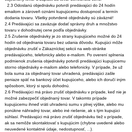
2.3 Odoslanú objednávku potvrdí predávajúci do 24 hodín
emailom a zároveň oznámi kupujúcemu dostupnosť a termín
dodania tovaru. Všetky potvrdené objednávky sú záväzné!
2.4 Predávajúci sa zaväzuje dodať správny druh a množstvo
tovaru v dohodnutej cene podľa objednávky.
2.5 Zrušenie objednávky je zo strany kupujúceho možné do 24
hodín od objednania tovaru bez udania dôvodu. Kupujúci môže
objednávku zrušiť v Zákazníckej sekcii na web-stránke
predávajúceho, telefonicky alebo e-mailom. Po overení splnenia
podmienok zrušenia objednávky potvrdí predávajúci kupujúcemu
storno objednávky e-mailom alebo telefonicky. V prípade, že už
bola suma za objednaný tovar uhradená, predávajúci zašle
peniaze späť na bankový účet kupujúceho, alebo ich doručí iným
spôsobom, ktorý si spolu dohodnú.
2.6 Predávajúci má právo zrušiť objednávku v prípade, keď nie je
možné zabezpečiť objednaný tovar. V takomto prípade
kupujúcemu ihneď vráti uhradenú sumu v plnej výške, alebo mu
ponúkne náhradný tovar, alebo iné riešenie, ak s tým kupujúci
súhlasí. Predávajúci má právo zrušiť objednávku tiež v prípade,
ak sa nemôže skontaktovať s kupujúcim (chybne uvedené alebo
neuvedené kontaktné údaje, nedostupnosť, ...).