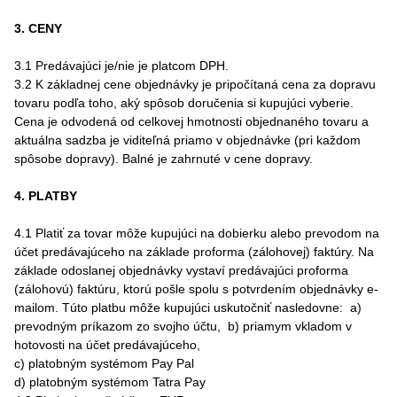
3. CENY
3.1 Predávajúci je/nie je platcom DPH.
3.2 K základnej cene objednávky je pripočítaná cena za dopravu
tovaru podľa toho, aký spôsob doručenia si kupujúci vyberie.
Cena je odvodená od celkovej hmotnosti objednaného tovaru a
aktuálna sadzba je viditeľná priamo v objednávke (pri každom
spôsobe dopravy). Balné je zahrnuté v cene dopravy.
4. PLATBY
4.1 Platiť za tovar môže kupujúci na dobierku alebo prevodom na
účet predávajúceho na základe proforma (zálohovej) faktúry. Na
základe odoslanej objednávky vystaví predávajúci proforma
(zálohovú) faktúru, ktorú pošle spolu s potvrdením objednávky e-
mailom. Túto platbu môže kupujúci uskutočniť nasledovne: a)
prevodným príkazom zo svojho účtu, b) priamym vkladom v
hotovosti na účet predávajúceho,
c) platobným systémom Pay Pal
d) platobným systémom Tatra Pay