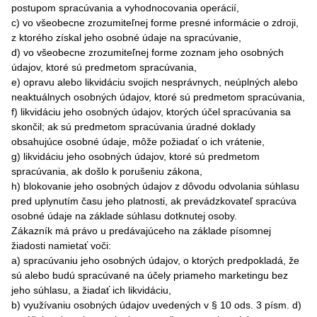
postupom spracúvania a vyhodnocovania operácií,
c) vo všeobecne zrozumiteľnej forme presné informácie o zdroji,
z ktorého získal jeho osobné údaje na spracúvanie,
d) vo všeobecne zrozumiteľnej forme zoznam jeho osobných
údajov, ktoré sú predmetom spracúvania,
e) opravu alebo likvidáciu svojich nesprávnych, neúplných alebo
neaktuálnych osobných údajov, ktoré sú predmetom spracúvania,
f) likvidáciu jeho osobných údajov, ktorých účel spracúvania sa
skončil; ak sú predmetom spracúvania úradné doklady
obsahujúce osobné údaje, môže požiadať o ich vrátenie,
g) likvidáciu jeho osobných údajov, ktoré sú predmetom
spracúvania, ak došlo k porušeniu zákona,
h) blokovanie jeho osobných údajov z dôvodu odvolania súhlasu
pred uplynutím času jeho platnosti, ak prevádzkovateľ spracúva
osobné údaje na základe súhlasu dotknutej osoby.
Zákazník má právo u predávajúceho na základe písomnej
žiadosti namietať voči:
a) spracúvaniu jeho osobných údajov, o ktorých predpokladá, že
sú alebo budú spracúvané na účely priameho marketingu bez
jeho súhlasu, a žiadať ich likvidáciu,
b) využívaniu osobných údajov uvedených v § 10 ods. 3 písm. d)