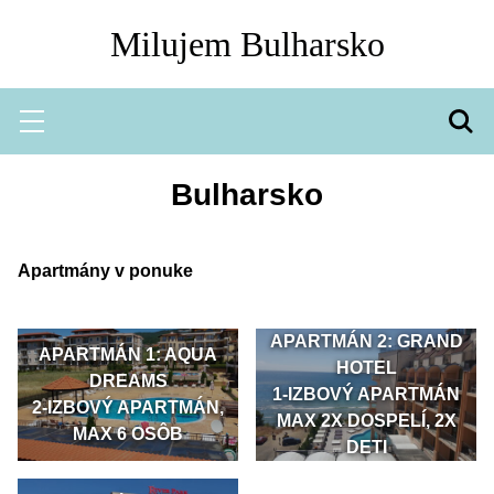
Milujem Bulharsko
Hľadať
Menu
Vyh
Bulharsko
Apartmány v ponuke
APARTMÁN 2: GRAND
APARTMÁN 1: AQUA
HOTEL
DREAMS
1-IZBOVÝ APARTMÁN
2-IZBOVÝ APARTMÁN,
MAX 2X DOSPELÍ, 2X
MAX 6 OSÔB
DETI