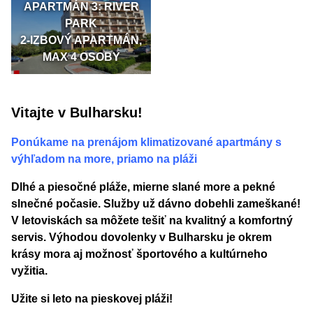
APARTMÁN 3: RIVER
PARK
2-IZBOVÝ APARTMÁN,
MAX 4 OSOBY
Vitajte v Bulharsku!
Ponúkame na prenájom klimatizované apartmány s
výhľadom na more, priamo na pláži
Dlhé a piesočné pláže, mierne slané more a pekné
slnečné počasie. Služby už dávno dobehli zameškané!
V letoviskách sa môžete tešiť na kvalitný a komfortný
servis. Výhodou dovolenky v Bulharsku je okrem
krásy mora aj možnosť športového a kultúrneho
vyžitia.
Užite si leto na pieskovej pláži!