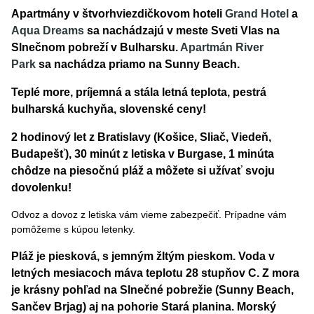
Apartmány v štvorhviezdičkovom hoteli
Grand Hotel
a
Aqua Dreams
sa nachádzajú v meste Sveti Vlas na
Slnečnom pobreží v Bulharsku.
Apartmán River
Park
sa nachádza priamo na Sunny Beach.
Teplé more, príjemná a stála letná teplota, pestrá
bulharská kuchyňa, slovenské ceny!
2 hodinový let z Bratislavy (Košice, Sliač, Viedeň,
Budapešť), 30 minút z letiska v Burgase, 1 minúta
chôdze na piesočnú pláž a môžete si užívať svoju
dovolenku!
Odvoz a dovoz z letiska vám vieme zabezpečiť. Prípadne vám
pomôžeme s kúpou letenky.
Pláž je piesková, s jemným žltým pieskom. Voda v
letných mesiacoch máva teplotu 28 stupňov C. Z mora
je krásny pohľad na Slnečné pobrežie (Sunny Beach,
Sančev Brjag) aj na pohorie Stará planina. Morský