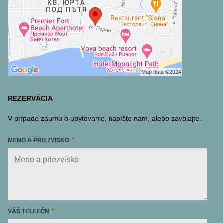
REZERVÁCIA
V prípade záumu o ubytovanie, napíšte nám, alebo zavolajte.
MENO A PRIEZVISKO
VÁŠ TELEFÓN