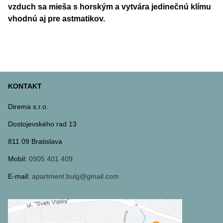
vzduch sa mieša s horským a vytvára jedinečnú klímu
vhodnú aj pre astmatikov.
KONTAKT
Direma s.r.o.
Dostojevského rad 13
811 09 Bratislava
Mobil:
0905 401 409
E-mail:
apartment.bulg@gmail.com