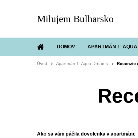
Milujem Bulharsko
DOMOV
APARTMÁN 1: AQU
ÚVOD
Úvod
Apartmán 1: Aqua Dreams
Recenzie
Rec
Ako sa vám páčila dovolenka v apartmáne