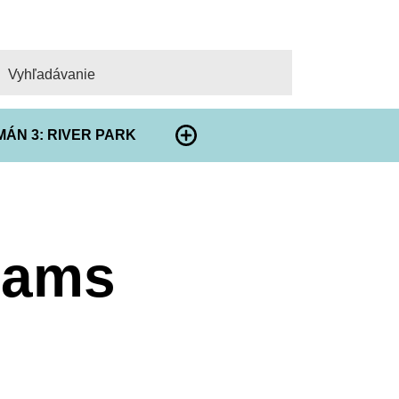
adať
ÁN 3: RIVER PARK
eams