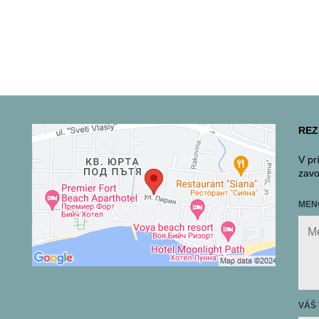
REZ
V pr
zavo
MEN
VÁŠ