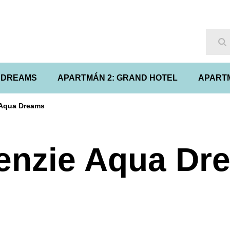
Hľ
A DREAMS
APARTMÁN 2: GRAND HOTEL
APARTM
 Aqua Dreams
enzie Aqua Dr