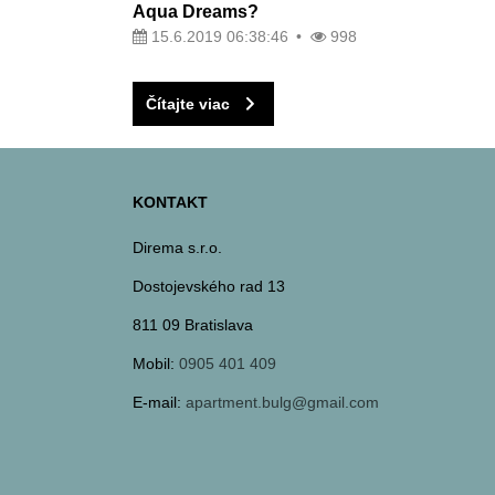
Aqua Dreams?
15.6.2019 06:38:46
998
Čítajte viac
KONTAKT
Direma s.r.o.
Dostojevského rad 13
811 09 Bratislava
Mobil:
0905 401 409
E-mail:
apartment.bulg@gmail.com