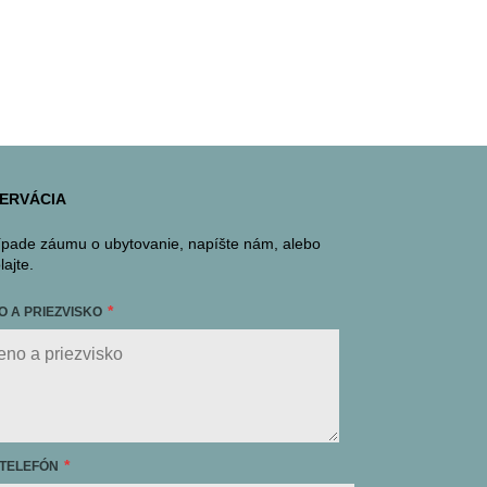
ERVÁCIA
ípade záumu o ubytovanie, napíšte nám, alebo
lajte.
O A PRIEZVISKO
 TELEFÓN