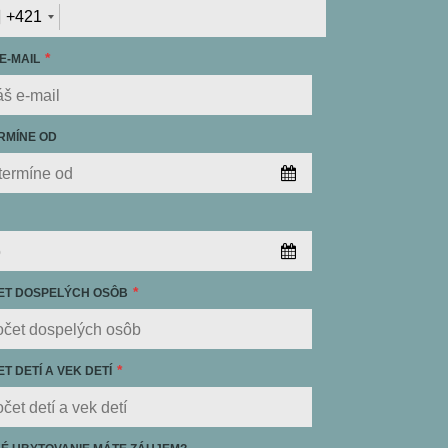
+421
E-MAIL
RMÍNE OD
ET DOSPELÝCH OSÔB
T DETÍ A VEK DETÍ