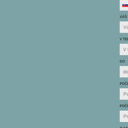
VÁŠ 
V TE
DO
POČ
POČE