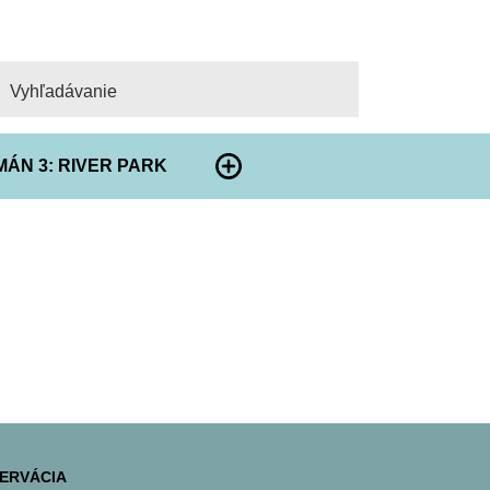
adať
ÁN 3: RIVER PARK
ERVÁCIA