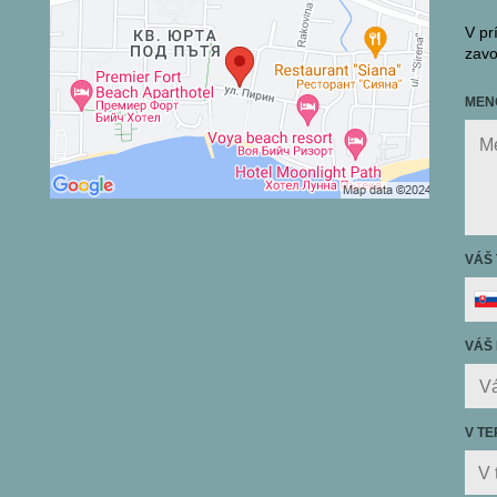
V pr
zavo
MEN
VÁŠ
VÁŠ 
V TE