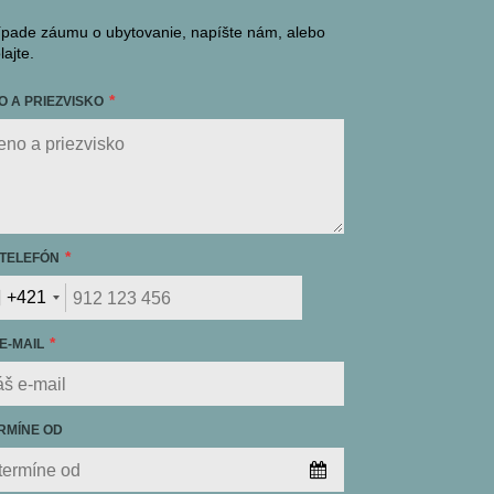
ípade záumu o ubytovanie, napíšte nám, alebo
lajte.
O A PRIEZVISKO
 TELEFÓN
+421
E-MAIL
RMÍNE OD