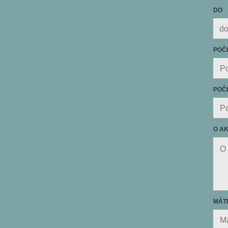
DO
POČ
POČE
O A
MÁTE